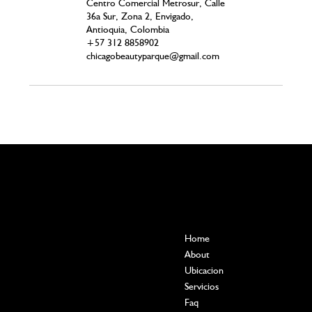

Centro Comercial Metrosur, Calle
36a Sur, Zona 2, Envigado,
Antioquia, Colombia
+57 312 8858902
chicagobeautyparque@gmail.com
Contact
Menu
Home
POBLADO, MEDELLÍN
COLOMBIA
About
+57 312 8858902
Ubicacion
Calle 11a #42-84
Servicios
Local 101
Faq
chicagobeautyparque@gmail.com