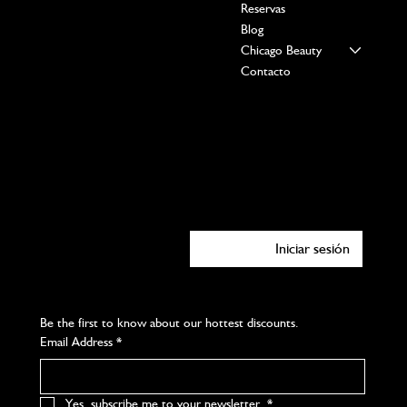
Reservas
Blog
Chicago Beauty
Contacto
Social
Facebook
Instagram
Youtube
X
Iniciar sesión
Subscribe to our newsletter
Be the first to know about our hottest discounts. 
Email Address
*
Yes, subscribe me to your newsletter.
*