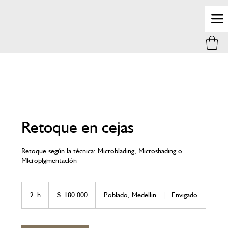
Retoque en cejas
Retoque según la técnica: Microblading, Microshading o
Micropigmentación
180.000
pesos
2 h
2
$ 180.000
Poblado, Medellin
|
Envigado
colombianos
h