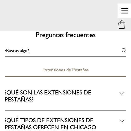
Preguntas frecuentes
Extensiones de Pestañas
¿QUÉ SON LAS EXTENSIONES DE
PESTAÑAS?
Las extensiones de pestañas son fibras sintéticas y de seda. Se
aplican una a una a tus pestañas naturales, dándoles longitud y
¿QUÉ TIPOS DE EXTENSIONES DE
volumen. En nuestro spa de pestañas en Medellín y Envigado,
PESTAÑAS OFRECEN EN CHICAGO