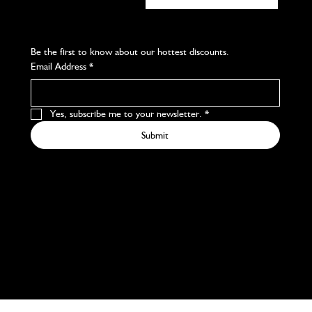
Subscribe to our newsletter
Be the first to know about our hottest discounts. 
Email Address
*
Yes, subscribe me to your newsletter.
*
Submit
We accept the following payment methods
© 2024 Chicago Beauty. Made with Dunnot Enteprise /
Atlantico Web Studio