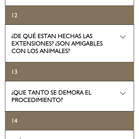
Nosotros tenemos una crema especial y removerlas solo
12
toma 15 minutos sin afectarlas en lo mínimo.
¿DE QUÉ ESTAN HECHAS LAS
EXTENSIONES? ¿SON AMIGABLES
CON LOS ANIMALES?
Sí, todos nuestros productos son amigables. Nuestras
13
extensiones son 70% de seda y 30% sintéticas.
¿QUE TANTO SE DEMORA EL
PROCEDIMIENTO?
Demorará aproximadamente entre 1-2 horas, en los que
14
probablemente estarás dormida como la mayoría de
nuestras clientas.