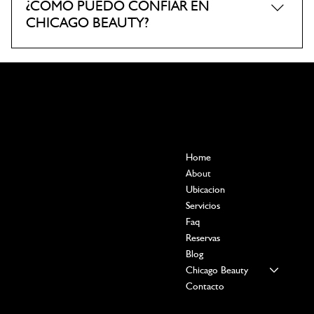
¿CÓMO PUEDO CONFIAR EN
CHICAGO BEAUTY?
Tenemos 15 años en el mercado y nuestros títulos y
técnicas son de las mejores marcas de USA. Nuestro
personal son profesionales de la belleza como esteticistas,
cosmetólogas y enfermeras la cual tienen más
conocimiento del cuerpo humano y la salud. Al igual
Contact
Menu
mantenemos una constante capacitación en USA en
Home
POBLADO, MEDELLÍN
eventos como el American Beauty Show cada año. Si
COLOMBIA
About
tienes alguna otra pregunta comunícate con nosotros y te
+57 312 8858902
Ubicacion
conectamos con una de nuestras clientes para que ella te
Calle 11a #42-84
Servicios
pueda solucionar tus dudas.
Local 101
Faq
chicagobeautyparque@gmail.com
Reservas
Blog
Chicago Beauty
Contacto
Social