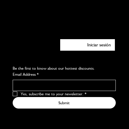
Facebook
Instagram
Youtube
X
Iniciar sesión
Subscribe to our newsletter
Be the first to know about our hottest discounts. 
Email Address
*
Yes, subscribe me to your newsletter.
*
Submit
We accept the following payment methods