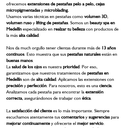
ofrecemos
extensiones de pestañas pelo a pelo, cejas
micropigmentadas
y
microblading.
Usamos varias técnicas en pestañas como
volumen
3D
,
volumen
ruso
y
lifting
de
pestañas
. Somos un
beauty
spa
en
Medellín
especializado en
realzar
tu
belleza
con productos de
la más
alta
calidad
.
Nos da much orgullo tener clientas durante más de
13
años
continuos
. Esto muestra que sus
pestañas
naturales
están en
buenas
manos
.
La
salud
de
los
ojos
es nuestra
prioridad
. Por eso,
garantizamos que nuestros tratamientos de
pestañas
en
Medellín
son de
alta
calidad
. Aplicamos las extensiones con
precisión
y
perfección
. Para nosotros, esto es una
ciencia
.
Analizamos cada pestaña para encontrar la
extensión
correcta
, asegurándonos de trabajar con
ética
.
La
satisfacción
del
cliente
es lo más importante. Siempre
escuchamos atentamente tus
comentarios
y
sugerencias
para
mejorar
continuamente
y ofrecerte el
mejor
servicio
.